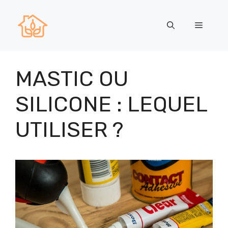
Aller
au
Menu
contenu
MASTIC OU
SILICONE : LEQUEL
UTILISER ?